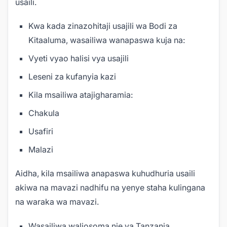
usaili.
Kwa kada zinazohitaji usajili wa Bodi za
Kitaaluma, wasailiwa wanapaswa kuja na:
Vyeti vyao halisi vya usajili
Leseni za kufanyia kazi
Kila msailiwa atajigharamia:
Chakula
Usafiri
Malazi
Aidha, kila msailiwa anapaswa kuhudhuria usaili
akiwa na mavazi nadhifu na yenye staha kulingana
na waraka wa mavazi.
Wasailiwa waliosoma nje ya Tanzania