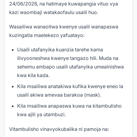
24/06/2026, na hatimaye kuwapangia vituo vya
kazi waombaji watakaofaulu usaili huo.
Wasailiwa wanaoitwa kwenye usaili wanapaswa
kuzingatia maelekezo yafuatayo:
Usaili utafanyika kuanzia tarehe kama
ilivyooneshwa kwenye tangazo hili. Muda na
sehemu ambapo usaili utafanyika umeainishwa
kwa kila kada.
Kila msailiwa anatakiwa kufika kwenye eneo la
usaili akiwa amevaa barakoa (mask).
Kila msailiwa anapaswa kuwa na kitambulisho
kwa ajili ya utambuzi.
Vitambulisho vinavyokubalika ni pamoja na: