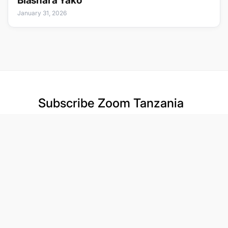
Biashara Yako
January 31, 2026
Subscribe
Zoom Tanzania
We'll update you with the best new jobs.
Subscribe For Job Alert