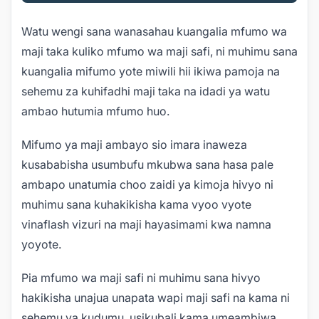
Watu wengi sana wanasahau kuangalia mfumo wa
maji taka kuliko mfumo wa maji safi, ni muhimu sana
kuangalia mifumo yote miwili hii ikiwa pamoja na
sehemu za kuhifadhi maji taka na idadi ya watu
ambao hutumia mfumo huo.
Mifumo ya maji ambayo sio imara inaweza
kusababisha usumbufu mkubwa sana hasa pale
ambapo unatumia choo zaidi ya kimoja hivyo ni
muhimu sana kuhakikisha kama vyoo vyote
vinaflash vizuri na maji hayasimami kwa namna
yoyote.
Pia mfumo wa maji safi ni muhimu sana hivyo
hakikisha unajua unapata wapi maji safi na kama ni
sehemu ya kudumu,
usikubali kama umeambiwa