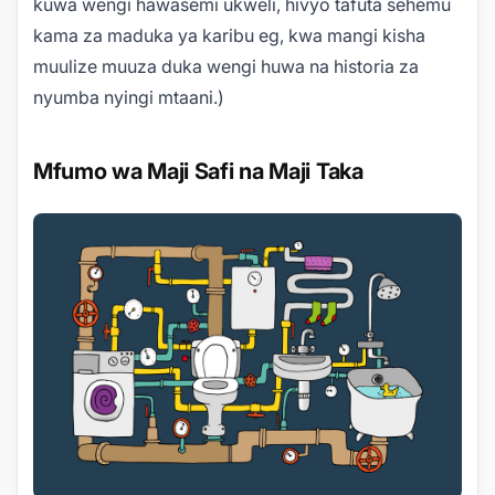
kuwa wengi hawasemi ukweli, hivyo tafuta sehemu
kama za maduka ya karibu
eg, kwa mangi
kisha
muulize muuza duka wengi huwa na historia za
nyumba nyingi mtaani.)
Mfumo wa Maji Safi na Maji Taka