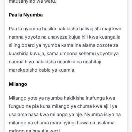
mkusanyiko wa watu.
Paa la Nyumba
Paa la nyumba husika hakikisha halivujishi maji kwa
namna yoyote na unaweza kujua hili kwa kuangalia
siling board ya nyumba kama ina alama zozote za
kuashiria kuvuja, kama umeona sehemu yoyote ya
namna hiyo hakikisha unauliza na unahitaji
marekebisho kabla ya kuamia.
Milango
Milango yote ya nyumba hakikisha inafunga kwa
funguo na pia kuna milango ya chuma kwa ajili ya
usalama hasa kwa milango ya nje. Nyumba isiyo na
milango ya chuma mara nyingi huwa na usalama
mdogo na huvutia wezi.