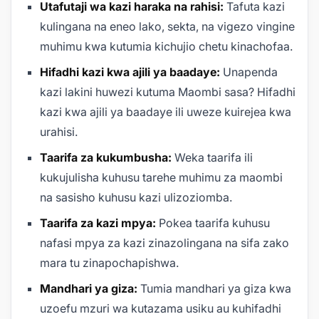
Utafutaji wa kazi haraka na rahisi:
Tafuta kazi
kulingana na eneo lako, sekta, na vigezo vingine
muhimu kwa kutumia kichujio chetu kinachofaa.
Hifadhi kazi kwa ajili ya baadaye:
Unapenda
kazi lakini huwezi kutuma Maombi sasa? Hifadhi
kazi kwa ajili ya baadaye ili uweze kuirejea kwa
urahisi.
Taarifa za kukumbusha:
Weka taarifa ili
kukujulisha kuhusu tarehe muhimu za maombi
na sasisho kuhusu kazi ulizoziomba.
Taarifa za kazi mpya:
Pokea taarifa kuhusu
nafasi mpya za kazi zinazolingana na sifa zako
mara tu zinapochapishwa.
Mandhari ya giza:
Tumia mandhari ya giza kwa
uzoefu mzuri wa kutazama usiku au kuhifadhi