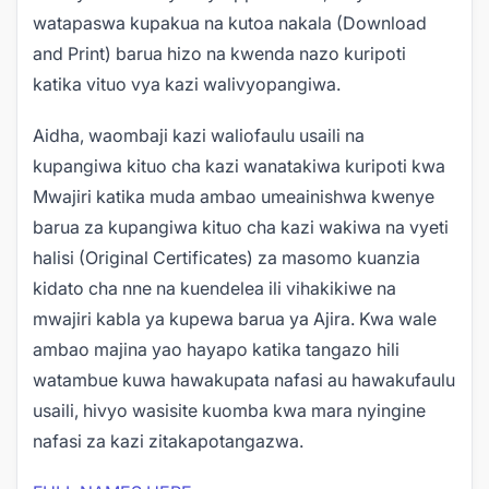
watapaswa kupakua na kutoa nakala (Download
and Print)
barua hizo na kwenda nazo kuripoti
katika vituo vya kazi walivyopangiwa.
Aidha,
waombaji kazi waliofaulu usaili na
kupangiwa kituo cha kazi wanatakiwa kuripoti kwa
Mwajiri katika muda ambao umeainishwa kwenye
barua za kupangiwa kituo cha kazi wakiwa na vyeti
halisi (Original Certificates) za masomo kuanzia
kidato cha nne na kuendelea ili vihakikiwe na
mwajiri kabla ya kupewa barua ya A
jira. Kwa wale
ambao majina yao hayapo katika tangazo hili
watambue kuwa hawakupata nafasi au hawakufaulu
usaili, hivyo wasisite kuomba kwa mara nyingine
nafasi za kazi zitakapotangazwa.