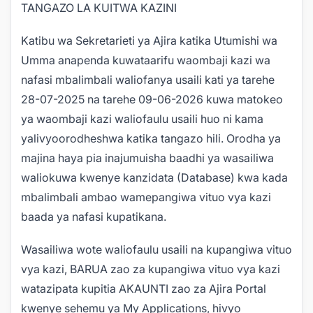
TANGAZO LA KUITWA KAZINI
Katibu wa Sekretarieti ya Ajira katika Utumishi wa
Umma anapenda kuwataarifu waombaji kazi wa
nafasi mbalimbali waliofanya usaili kati ya tarehe
28-07-2025 na tarehe 09-06-2026 kuwa matokeo
ya waombaji kazi waliofaulu usaili huo ni kama
yalivyoorodheshwa katika tangazo hili. Orodha ya
majina haya pia inajumuisha baadhi ya wasailiwa
waliokuwa kwenye kanzidata (Database) kwa kada
mbal
imbali ambao wamepangiwa vituo vya kazi
baada ya nafasi kupat
ikana.
Wasailiwa wote waliofaulu usaili na kupangiwa vituo
vya kazi, BARUA zao za kupangiwa vituo vya kazi
watazipata kupitia AKAUNTI zao za Ajira Portal
kwenye seh
emu ya My Applications, hivyo